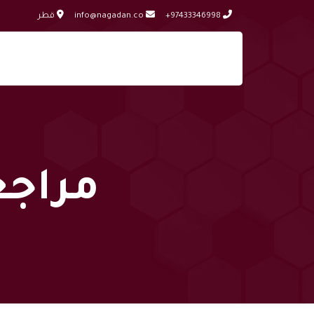
+97433346998
info@nagadan.co
قطر
مراجع